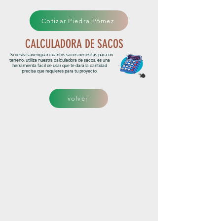
Cotizar Piedra Pómez
CALCULADORA DE SACOS
Si deseas averiguar cuántos sacos necesitas para un
terreno, utiliza nuestra calculadora de sacos, es una
herramienta fácil de usar que te dará la cantidad
precisa que requieres para tu proyecto.
volver
LOCAL COMERCIAL
Dirección: Costa Rica, San José,
Iglesia de San Francisco de Dos
Ríos 125mts este.
Teléfono:
2227 8585
/
2227 1213