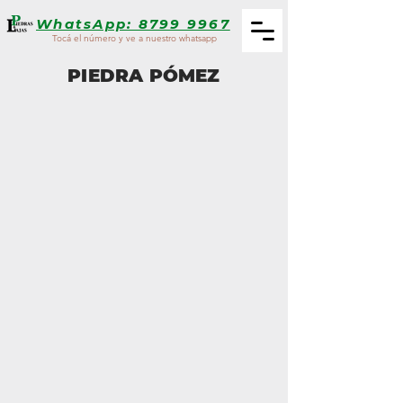
WhatsApp: 8799 9967
Tocá el número y ve a nuestro whatsapp
PIEDRA PÓMEZ
Granito Pómez (2mm-1cm)
Cuarta Pómez (1cm - 2cm)
Quinta Pómez (2cm a 4cm)
Tercera Pómez (4cm a 6cm)