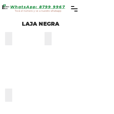
WhatsApp: 8799 9967
Tocá el número y ve a nuestro whatsapp
LAJA NEGRA
Enchape: Semirustico Irregular
Enchape: Semirustico Tirilla
Enchape: Semirustico Canteado