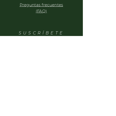
Preguntas frecuentes
(FAQ)
SUSCRÍBETE
Ingresa tu email aquí
Unirse